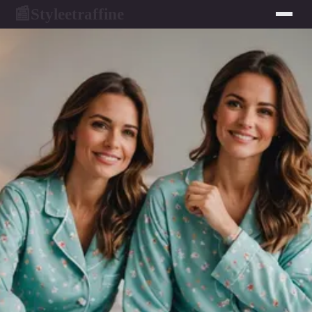
Styleetraffine
📰