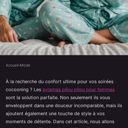
Accueil
›
Mode
MODE
Les meilleurs pyjamas pilou
À la recherche du confort ultime pour vos soirées
cocooning ? Les
pyjamas pilou pilou pour femmes
pilou pour femmes à adopter
sont la solution parfaite. Non seulement ils vous
enveloppent dans une douceur incomparable, mais ils
Robin
•
10 février 2025
•
8 min de lecture
ajoutent également une touche de style à vos
moments de détente. Dans cet article, nous allons