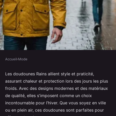
Accueil
›
Mode
MODE
Les incontournables doudounes
Les doudounes Rains allient style et praticité,
assurant chaleur et protection lors des jours les plus
rains pour un hiver chaleureux
froids. Avec des designs modernes et des matériaux
de qualité, elles s'imposent comme un choix
Robin
•
15 janvier 2025
•
4 min de lecture
incontournable pour l’hiver. Que vous soyez en ville
ou en plein air, ces doudounes sont parfaites pour