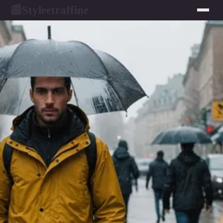
Styleetraffine
📰