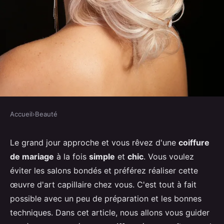
Accueil
›
Beauté
BEAUTÉ
Comment réaliser une coiffure
Le grand jour approche et vous rêvez d'une
coiffure
de mariage
à la fois
simple
et
chic
. Vous voulez
de mariage simple mais élégante
éviter les salons bondés et préférez réaliser cette
à la maison?
œuvre d'art capillaire chez vous. C'est tout à fait
possible avec un peu de préparation et les bonnes
Robin
•
30 juin 2024
•
5 min de lecture
techniques. Dans cet article, nous allons vous guider