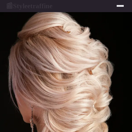
Styleetraffine
📰