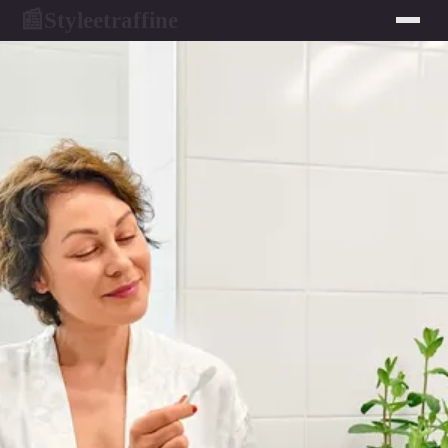
Styleetraffine
📰