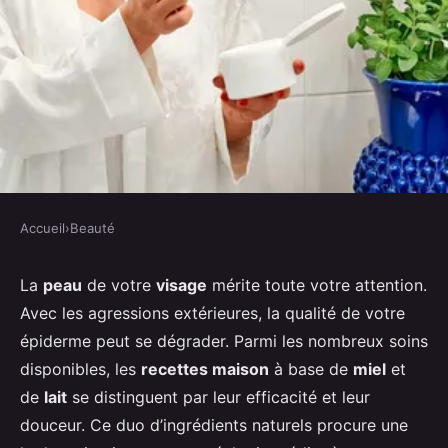
Accueil
›
Beauté
BEAUTÉ
Comment préparer un masque
La
peau
de votre
visage
mérite toute votre attention.
Avec les agressions extérieures, la qualité de votre
visage hydratant à base de lait et
épiderme peut se dégrader. Parmi les nombreux soins
de miel?
disponibles, les
recettes maison
à base de
miel
et
de
lait
se distinguent par leur efficacité et leur
Robin
•
30 juin 2024
•
5 min de lecture
douceur. Ce duo d’ingrédients naturels procure une