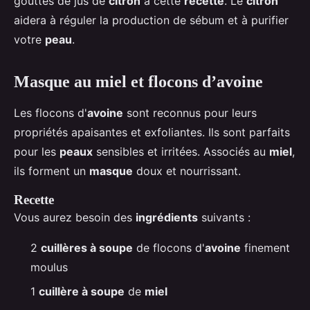
gouttes de jus de
citron
à cette
recette
. Le
citron
aidera à réguler la production de sébum et à purifier
votre
peau
.
Masque au miel et flocons d’avoine
Les flocons d'
avoine
sont reconnus pour leurs
propriétés apaisantes et exfoliantes. Ils sont parfaits
pour les
peaux
sensibles et irritées. Associés au
miel
,
ils forment un
masque
doux et nourrissant.
Recette
Vous aurez besoin des
ingrédients
suivants :
2
cuillères à soupe
de flocons d'
avoine
finement
moulus
1
cuillère à soupe
de
miel