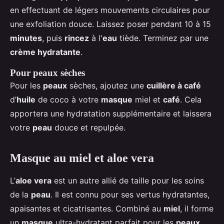
en effectuant de légers mouvements circulaires pour
une exfoliation douce. Laissez poser pendant 10 à 15
minutes
, puis
rincez
à l'
eau
tiède. Terminez par une
crème hydratante
.
Pour peaux sèches
Pour les
peaux
sèches, ajoutez une
cuillère à café
d’
huile
de coco à votre
masque
miel et
café
. Cela
apportera une hydratation supplémentaire et laissera
votre
peau
douce et repulpée.
Masque au miel et aloe vera
L’
aloe vera
est un autre allié de taille pour les soins
de la
peau
. Il est connu pour ses vertus hydratantes,
apaisantes et cicatrisantes. Combiné au
miel
, il forme
un
masque
ultra-hydratant parfait pour les
peaux